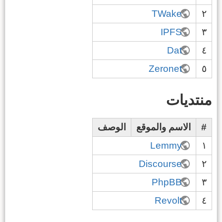
TWake
٢
IPFS
٣
Dat
٤
Zeronet
٥
منتديات
#
الاسم والموقع
الوصف
Lemmy
١
Discourse
٢
PhpBB
٣
Revolt
٤