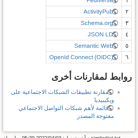
Fediverse
١
ActivityPub
٢
Schema.org
٣
JSON LD
٤
Semantic Web
٥
OpenId Connect (OIDC)
٦
روابط لمقارنات أخرى
مقارنة تطبيقات الشبكات الاجتماعية على
ويكيبيديا
قائمة لأهم شبكات التواصل الاجتماعي
مفتوحة المصدر