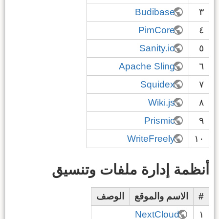
Budibase
٣
PimCore
٤
Sanity.io
٥
Apache Sling
٦
Squidex
٧
Wiki.js
٨
Prismic
٩
WriteFreely
١٠
أنظمة إدارة ملفات وتنسيق
#
الاسم والموقع
الوصف
NextCloud
١