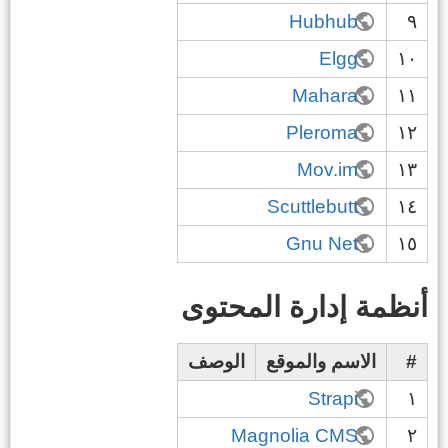
Hubhub
٩
Elgg
١٠
Mahara
١١
Pleroma
١٢
Mov.im
١٣
Scuttlebutt
١٤
Gnu Net
١٥
أنظمة إدارة المحتوى
#
الاسم والموقع
الوصف
Strapi
١
Magnolia CMS
٢