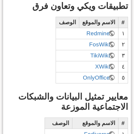
تطبيقات ويكي وتعاون فرق
#
الاسم والموقع
الوصف
Redmine
١
FosWiki
٢
TikiWiki
٣
XWiki
٤
OnlyOffice
٥
معايير تمثيل البيانات والشبكات
الاجتماعية الموزعة
#
الاسم والموقع
الوصف