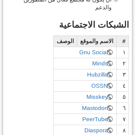
والدعم
الشبكات الاجتماعية
#
الاسم والموقع
الوصف
Gnu Social
١
Minds
٢
Hubzilla
٣
OSSN
٤
Misskey
٥
Mastodon
٦
PeerTube
٧
Diaspora
٨