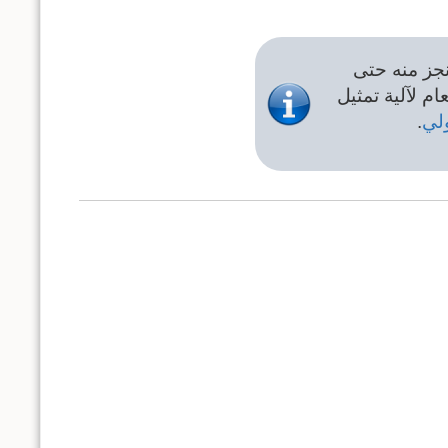
نجز منه حتى
ام لآلية تمثيل
ولي
.