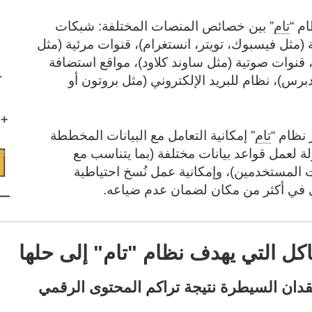
م “
تام
” بين خصائص المنصات المختلفة: شبكات
 (مثل فيسبوك، تويتر، انستغرام)، قنوات مرئية (مثل
 قنوات صوتية (مثل ساوند كلاود)، مواقع استضافة
برس)، نظام للبريد الإلكتروني (مثل بروتون أو
 نظام “
تام
” إمكانية التعامل مع البيانات المخططة
ة لعمل قواعد بيانات مختلفة (بما يتناسب مع
 المستخدمين)، وإمكانية عمل نُسخ احتياطية
 في أكثر من مكان لضمان عدم ضياعه.
كل التي يهدف نظام "تام" إلى حلها
فقدان السيطرة نتيجة تراكم المحتوى الرقمي