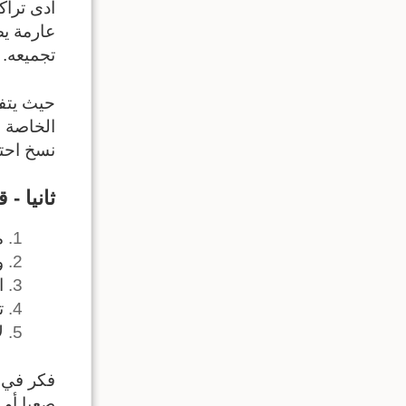
أدى تراك
عارمة يص
تجميعه.
حيث يتفر
الخاصة ف
نسخ احتي
ثانيا -
م
و
ا
ت
ل
فكر في ع
صعبا أو 