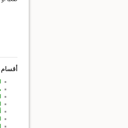
أقسام 
ا
م
ا
ا
أ
ا
ا