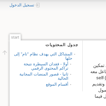
تسجيل الدخول
start
جدول المحتويات
المشاكل التي يهدف نظام "تام" إلى
حلها
أولا - فقدان السيطرة نتيجة
applic) يهدف إلى تمكين
تراكم المحتوى الرقمي
اعل معه
ثانيا - قصور المنصات المجانية
والتراسل فيما بينهم بسهولة. يتيح النظام إمكانية الاستضافة الذاتية (self-
الحالية
 وتقديم
أقسام الموقع
صول
 فيما