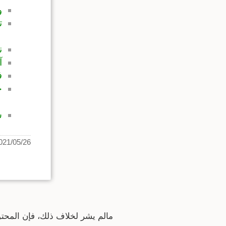
و
ت
ن
آ
ف
خ
س
21/05/26 01:20
مالم يشر لخلاف ذلك، فإن المحت